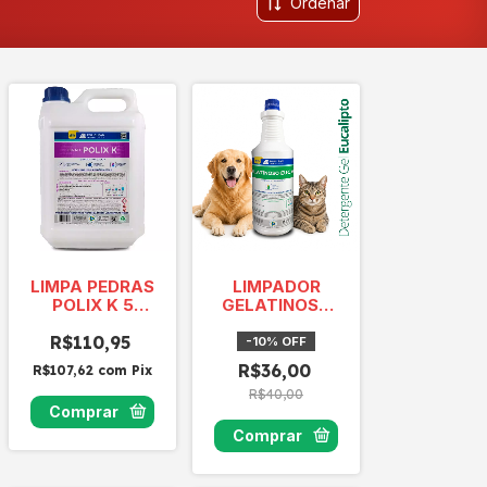
Ordenar
LIMPA PEDRAS
LIMPADOR
POLIX K 5
GELATINOSO
litros
EUCALIPTO
R$110,95
-
10
%
OFF
R$36,00
R$107,62
com
Pix
R$40,00