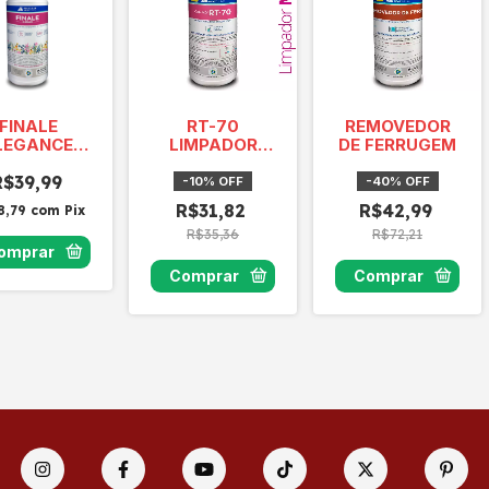
FINALE
RT-70
REMOVEDOR
LEGANCE
LIMPADOR
DE FERRUGEM
500ml
MULTIUSO
R$39,99
CONCENTRADO
-
10
%
OFF
-
40
%
OFF
R$31,82
R$42,99
8,79
com
Pix
R$35,36
R$72,21