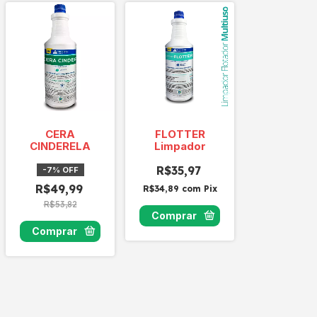
CERA
FLOTTER
CINDERELA
Limpador
R$35,97
-
7
%
OFF
R$49,99
R$34,89
com
Pix
R$53,82