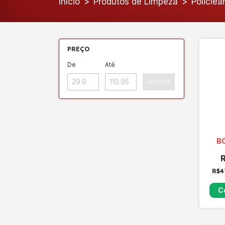
Início
>
Produtos de Limpeza
>
Policlea
PREÇO
De
Até
APLICAR
B
R$4