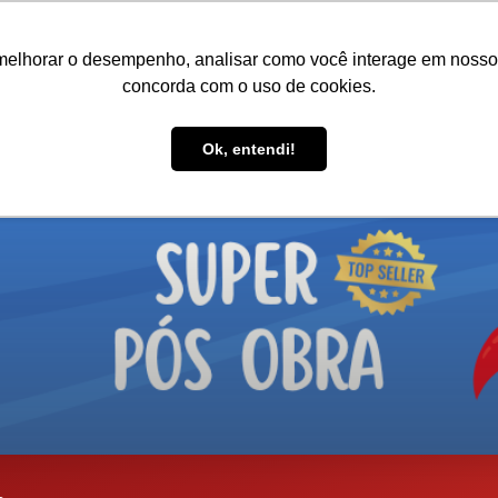
melhorar o desempenho, analisar como você interage em nosso sit
concorda com o uso de cookies.
Ok, entendi!
ES
RODAS E RODÍZIOS
PRODUTOS DE LIMPEZA
LIXEIRA