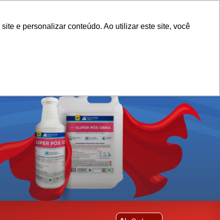
0
Olá!
Faça login
e e personalizar conteúdo. Ao utilizar este site, você
Ou cadastre-se
S
HOTELARIA
SUPERMERCADO
LIMPEZA GERAL
CO