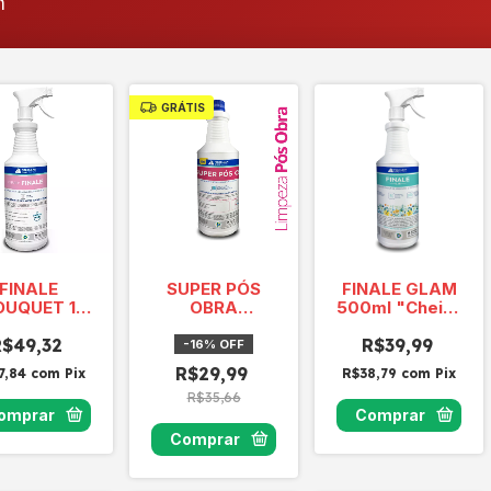
n
GRÁTIS
FINALE
SUPER PÓS
FINALE GLAM
OUQUET 1
OBRA
500ml "Cheiro
LITRO
Limpador
de Riqueza"
R$49,32
R$39,99
-
16
%
OFF
R$29,99
7,84
com
Pix
R$38,79
com
Pix
R$35,66