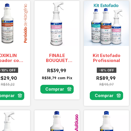
OXIKLIN
FINALE
Kit Estofado
pador com
BOUQUET
Profissional
Peróxido
500ml
R$39,99
-
10
%
OFF
-
6
%
OFF
R$29,90
R$89,99
R$38,79
com
Pix
R$33,22
R$95,97