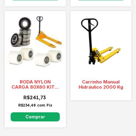
RODA NYLON
Carrinho Manual
CARGA 80X60 KIT 4
Hidráulico 2000 Kg
PEÇAS + 8 PEÇAS
ROLAMENTO
R$241,73
STIL/LINDE/MENEGOTI
R$234,48
com
Pix