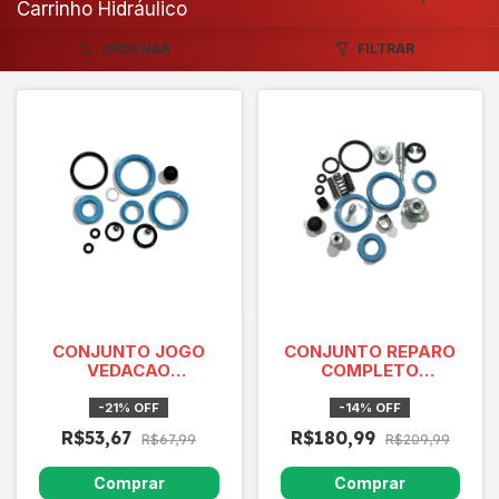
Carrinho Hidráulico
ORDENAR
FILTRAR
CONJUNTO JOGO
CONJUNTO REPARO
VEDACAO
COMPLETO
PALETRANS TM
Paletrans
2220/3020 0421089
0428040Tm
-
21
%
OFF
-
14
%
OFF
2220/3020
R$53,67
R$180,99
R$67,99
R$209,99