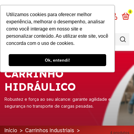
0
Utilizamos cookies para oferecer melhor
experiência, melhorar o desempenho, analisar
como você interage em nosso site e
personalizar conteúdo. Ao utilizar este site, você
concorda com o uso de cookies.
Ok, entendi!
CARRINHO
HIDRÁULICO
Robustez e força ao seu alcance: garante agilidade e
segurança no transporte de cargas pesadas.
Início
>
Carrinhos Industriais
>
4 produtos