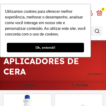
0
Utilizamos cookies para oferecer melhor
experiência, melhorar o desempenho, analisar
como você interage em nosso site e
personalizar conteúdo. Ao utilizar este site, você
concorda com o uso de cookies.
Início
>
Limpeza em Geral
>
Ok, entendi!
Aplicadores de Cera
APLICADORES DE
CERA
3 produtos
ORDENAR
FILTRAR