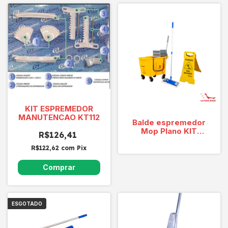
KIT ESPREMEDOR
MANUTENCAO KT112
Balde espremedor
Mop Plano KIT
R$126,41
PROMOCIONAL FLEX
PLANO 1 KT30FP
R$122,62
com
Pix
ESGOTADO