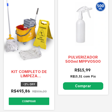
PULVERIZADOR
500ml MPPV0500
R$15,99
KIT COMPLETO DE
LIMPEZA
R$15,51
com
Pix
ESPREMEDOR MOP E
PLACA BRALIMPIA
-
2
%
OFF
KT20F COR
R$493,86
R$506,00
COMPRAR