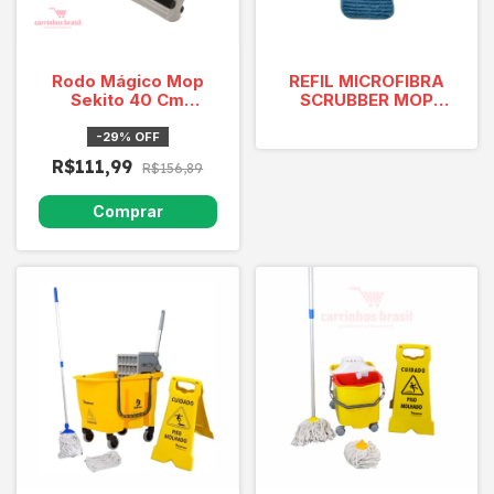
Rodo Mágico Mop
REFIL MICROFIBRA
Sekito 40 Cm
SCRUBBER MOP
SP9340F
49X12CM AZUL -
CAIXA COM 12
-
29
%
OFF
PECAS
R$111,99
R$156,89