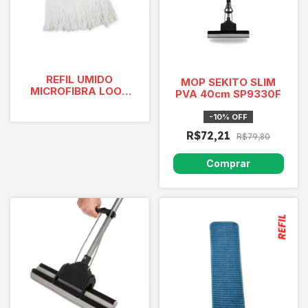
REFIL UMIDO
MOP SEKITO SLIM
MICROFIBRA LOOP
PVA 40cm SP9330F
AMARELO - PACOTE
06 PEÇAS
-
10
%
OFF
MVRLM4AM
R$72,21
R$79,80