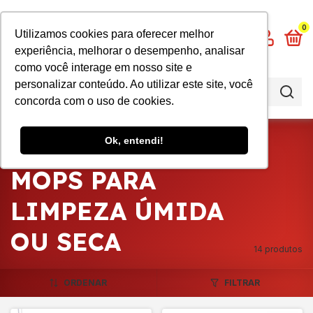
0
Utilizamos cookies para oferecer melhor
experiência, melhorar o desempenho, analisar
como você interage em nosso site e
personalizar conteúdo. Ao utilizar este site, você
concorda com o uso de cookies.
Início
>
Limpeza em Geral
>
Mops
Ok, entendi!
para Limpeza Úmida ou Seca
MOPS PARA
LIMPEZA ÚMIDA
OU SECA
14 produtos
ORDENAR
FILTRAR