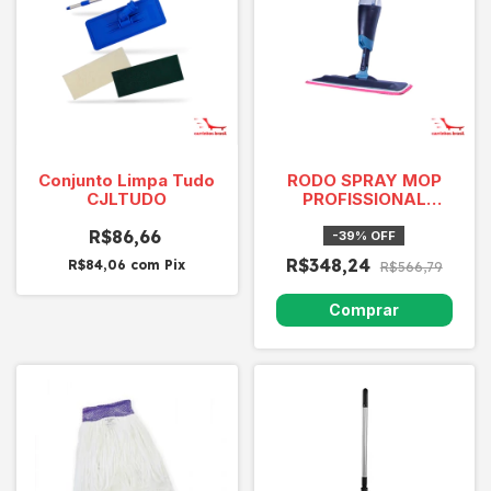
Conjunto Limpa Tudo
RODO SPRAY MOP
CJLTUDO
PROFISSIONAL
CABO.
R$86,66
RESERVATORIO. 1
-
39
%
OFF
REFIL
R$348,24
R$84,06
com
Pix
R$566,79