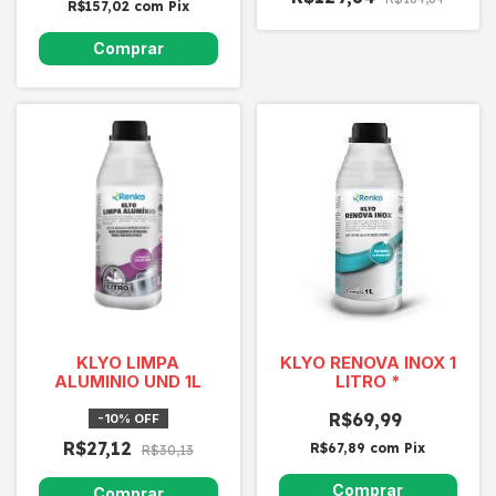
R$157,02
com
Pix
KLYO LIMPA
KLYO RENOVA INOX 1
ALUMINIO UND 1L
LITRO *
R$69,99
-
10
%
OFF
R$27,12
R$67,89
com
Pix
R$30,13