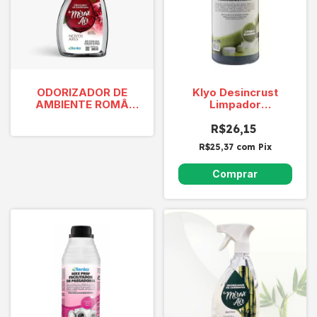
ODORIZADOR DE
Klyo Desincrust
AMBIENTE ROMÂ
Limpador
AOS PÉS DO ETNA
Desincrustante 1 L
500ml
R$26,15
R$25,37
com
Pix