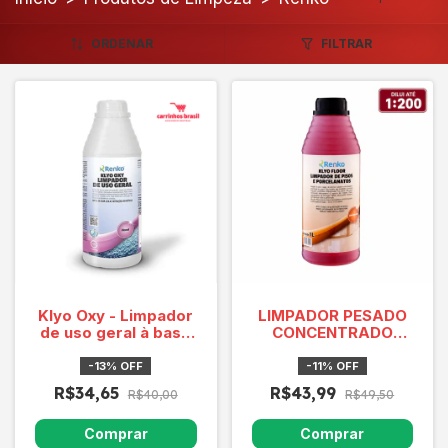
ORDENAR
FILTRAR
Klyo Oxy - Limpador
LIMPADOR PESADO
de uso geral à base
CONCENTRADO
de Peróxido Floral - 1
PARA PISOS KLYO
Litro - Renko
FLOOR 1L
-
13
%
OFF
-
11
%
OFF
R$34,65
R$43,99
R$40,00
R$49,50