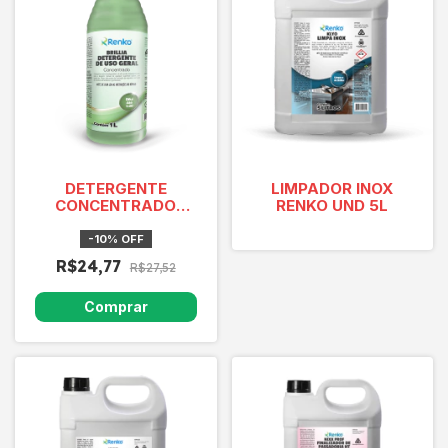
DETERGENTE
LIMPADOR INOX
CONCENTRADO
RENKO UND 5L
BRILHA 1L (Faz 20
Litros)
-
10
%
OFF
R$24,77
R$27,52