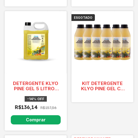
PARA PISOS CAIXA 6
X 1L 6 LITROS
ESGOTADO
DETERGENTE KLYO
KIT DETERGENTE
PINE GEL 5 LITROS
KLYO PINE GEL CX
CONCENTRADO
6X1L
-
14
%
OFF
R$136,14
R$157,56