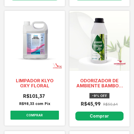
LIMPADOR KLYO
ODORIZADOR DE
OXY FLORAL
AMBIENTE BAMBOO
- 1 LITRO -RENKO
R$101,37
-
9
%
OFF
R$45,99
R$98,33
com
Pix
R$50,64
COMPRAR