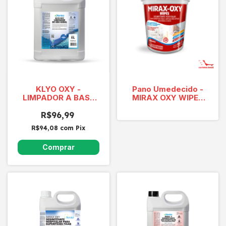
KLYO OXY -
Pano Umedecido -
LIMPADOR A BASE
MIRAX OXY WIPES
DE PEROXIDO DE
DESINFETANTE
HIDROGENIO UND 5L
R$96,99
HOSPITALAR
R$94,08
com
Pix