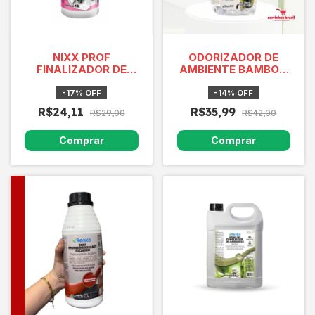
NIXX PROF
ODORIZADOR DE
FINALIZADOR DE
AMBIENTE BAMBOO
PASSADORIA UND 1L
500ml
-
17
%
OFF
-
14
%
OFF
R$24,11
R$35,99
R$29,00
R$42,00