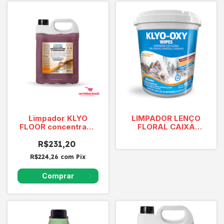
Limpador KLYO
LIMPADOR LENÇO
FLOOR concentrado
FLORAL CAIXA
para pisos 5L
12X125 WIPES
R$231,20
KOFWCX
R$224,26
com
Pix