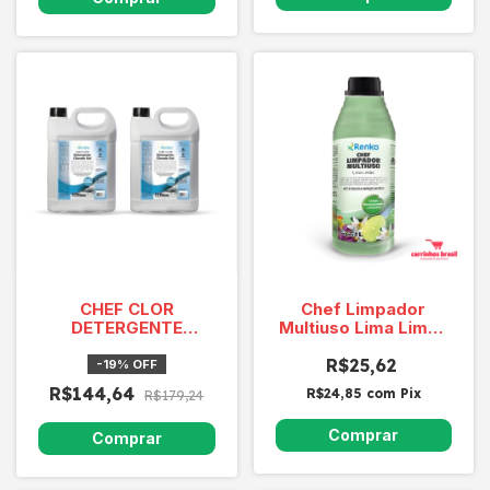
CHEF CLOR
Chef Limpador
DETERGENTE
Multiuso Lima Limão
DESINFETANTE
1l
CLORADO 2 X 5
R$25,62
-
19
%
OFF
LITROS *
R$144,64
R$24,85
com
Pix
R$179,24