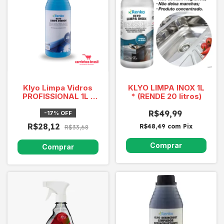
Klyo Limpa Vidros
KLYO LIMPA INOX 1L
PROFISSIONAL 1L (
* (RENDE 20 litros)
FAZ 20 litros)
R$49,99
-
17
%
OFF
R$28,12
R$48,49
com
Pix
R$33,68