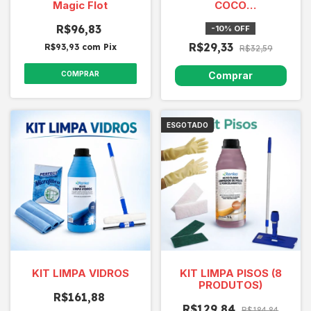
Magic Flot
COCO
CONCENTRADO UND
R$96,83
1L*
-
10
%
OFF
R$29,33
R$93,93
com
Pix
R$32,59
COMPRAR
ESGOTADO
KIT LIMPA VIDROS
KIT LIMPA PISOS (8
PRODUTOS)
R$161,88
R$129,84
R$184,84