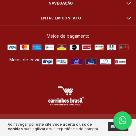
NAVEGAÇÃO
ENTRE EM CONTATO
Meios de pagamento
Meios de envio
Copyright Carrinhos Brasil Equipamentos Industriais - 06781994000107 - 2026.
Ao navegar por este site
você aceita o uso de
ENTENDI
Todos os direitos reservados.
cookies
para agilizar a sua experiência de compra.