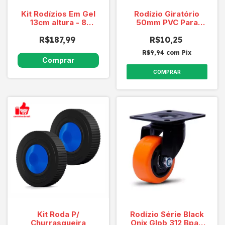
Kit Rodízios Em Gel
Rodízio Giratório
13cm altura - 8
50mm PVC Para
peças - FRETE
Cadeira SQ90
R$187,99
GRÁTIS
R$10,25
R$9,94
com
Pix
COMPRAR
Kit Roda P/
Rodízio Série Black
Churrasqueira
Onix Glpb 312 Bpae