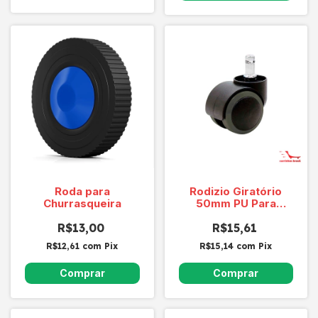
Roda para
Rodizio Giratório
Churrasqueira
50mm PU Para
Cadeira - NÃO RISCA
R$13,00
R$15,61
O PISO
R$12,61
com
Pix
R$15,14
com
Pix