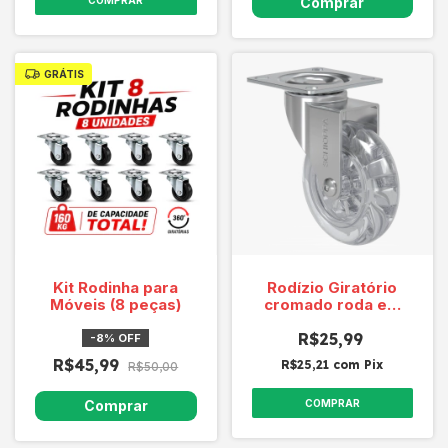
COMPRAR
GRÁTIS
Kit Rodinha para
Rodízio Giratório
Móveis (8 peças)
cromado roda em
gel GL 310 Gel
MCGAP 300 Cap. 50
R$25,99
-
8
%
OFF
Kg
R$45,99
R$25,21
com
Pix
R$50,00
COMPRAR