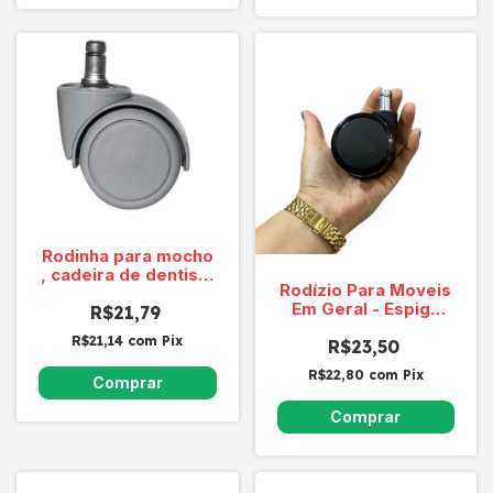
Rodinha para mocho
, cadeira de dentista
Rodízio Para Moveis
40165910081
Em Geral - Espiga
R$21,79
SQ65 HGA PU
R$21,14
com
Pix
R$23,50
R$22,80
com
Pix