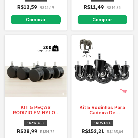
R$12,59
R$11,49
R$15,49
R$14,83
KIT 5 PEÇAS
Kit 5 Rodinhas Para
RODIZIO EM NYLON
Cadeira De
SQ55 HGA
Escritório E Cadeiras
Gamer - Anti Riscos
-
47
%
OFF
-
18
%
OFF
R$28,99
R$152,21
R$54,78
R$185,84