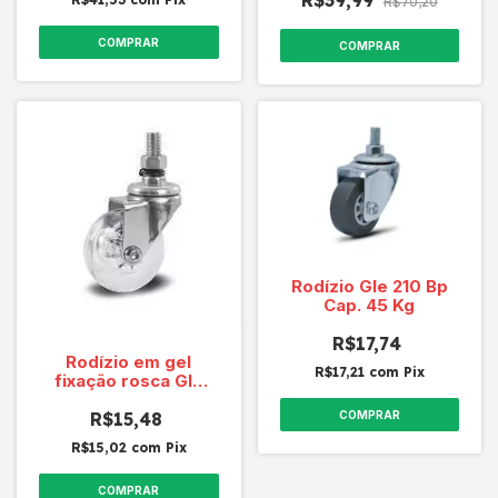
R$39,99
R$70,20
COMPRAR
COMPRAR
Rodízio Gle 210 Bp
Cap. 45 Kg
R$17,74
Rodízio em gel
R$17,21
com
Pix
fixação rosca Gle
210 Gel 3908 50mm
Cap 40 Kg
R$15,48
COMPRAR
R$15,02
com
Pix
COMPRAR