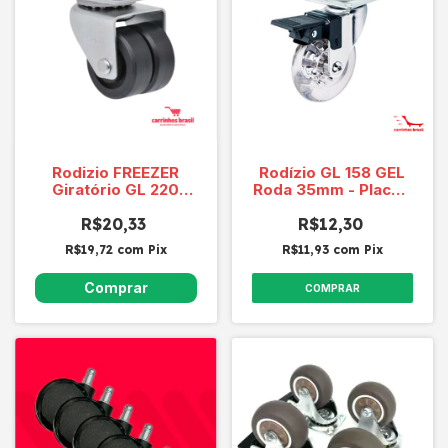
Rodizio FREEZER
Rodízio GL 158 GEL
Giratório GL 220
Roda 35mm - Placa -
Capacidade 80
30KG
R$20,33
Kg/roda
R$12,30
R$19,72
com
Pix
R$11,93
com
Pix
COMPRAR