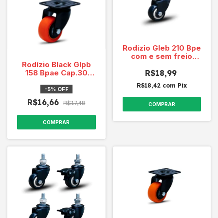
Rodízio Gleb 210 Bpe
com e sem freio
Rodízio Black Glpb
Black Cap.50 Kg
158 Bpae Cap.30
R$18,99
6510
Kg/roda
R$18,42
com
Pix
-
5
%
OFF
R$16,66
R$17,48
COMPRAR
COMPRAR