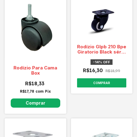
Rodízio Glpb 210 Bpe
Giratorio Black série
Onix Cap. 50 Kg
-
14
%
OFF
Rodízio Para Cama
R$16,30
R$18,99
Box
R$18,33
COMPRAR
R$17,78
com
Pix