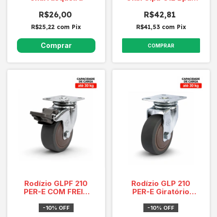
Cap. Carga 70 Kg
R$26,00
R$42,81
R$25,22
com
Pix
R$41,53
com
Pix
COMPRAR
Rodízio GLPF 210
Rodízio GLP 210
PER-E COM FREIO
PER-E Giratório
Giratório Cap.30 Kg
Cap.30 Kg 8849
8850 MARROM
MARROM
-
10
%
OFF
-
10
%
OFF