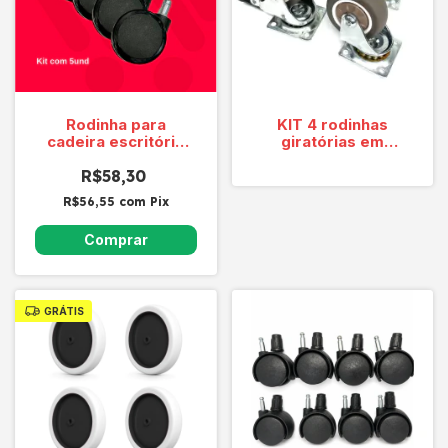
Rodinha para
KIT 4 rodinhas
cadeira escritório
giratórias em
Sq55 Gamer Hga (kit
borracha EXTRA
R$58,30
5 peças)
MACIA 50mm
R$56,55
com
Pix
GRÁTIS