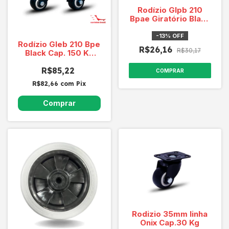
Rodízio Glpb 210
Bpae Giratório Black
Cap. 50 Kg/roda
-
13
%
OFF
Rodízio Gleb 210 Bpe
R$26,16
R$30,17
Black Cap. 150 Kg
KIT (2 giratórios e 2
giratórios com freio)
R$85,22
COMPRAR
R$82,66
com
Pix
Rodizio 35mm linha
Onix Cap.30 Kg