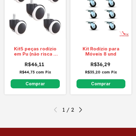
Kit5 peças rodízio
Kit Rodízio para
em Pu (não risca o
Móveis 8 und
piso) O MAIS
VENDIDO
R$46,11
R$36,29
R$44,73
com
Pix
R$35,20
com
Pix
1
/
2