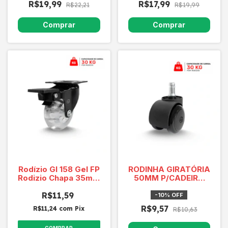
R$19,99
R$17,99
R$22,21
R$19,99
Rodízio Gl 158 Gel FP
RODINHA GIRATÓRIA
Rodizio Chapa 35mm
50MM P/CADEIRA
8815 Cap 30 Kg
DE ESCRITÓRIO
R$11,59
30KG 8832
-
10
%
OFF
R$9,57
R$11,24
com
Pix
R$10,63