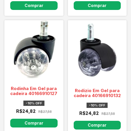
Rodinha Em Gel para
Rodizio Em Gel para
cadeira 40166910127
cadeira 40166910132
-
10
%
OFF
-
10
%
OFF
R$24,82
R$27,58
R$24,82
R$27,58