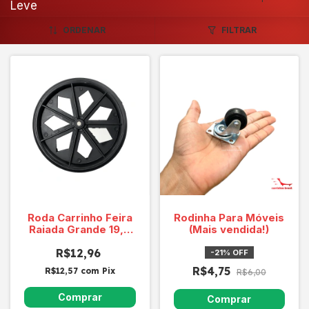
Leve
ORDENAR
FILTRAR
Roda Carrinho Feira
Rodinha Para Móveis
Raiada Grande 19,8
(Mais vendida!)
cm
R$12,96
-
21
%
OFF
R$4,75
R$12,57
com
Pix
R$6,00