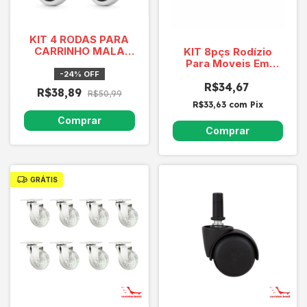
KIT 4 RODAS PARA
CARRINHO MALA
KIT 8pçs Rodízio
CHINA - PRETA E
Para Moveis Em
BRANCA
Geral SQ40 HG
-
24
%
OFF
ARARA Bucha 1/2
R$34,67
R$38,89
R$50,99
R$33,63
com
Pix
GRÁTIS