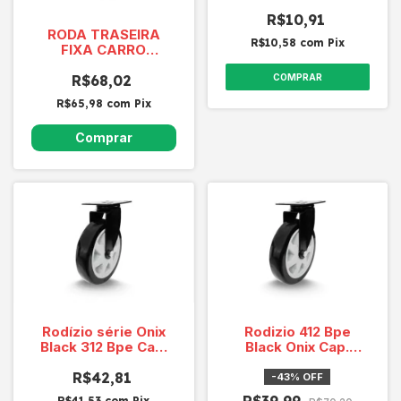
R$10,91
RODA TRASEIRA
R$10,58
com
Pix
FIXA CARRO
FUNCIONAL
COMPRAR
BRALIMPIA
R$68,02
CFRODAV
R$65,98
com
Pix
Rodízio série Onix
Rodizio 412 Bpe
Black 312 Bpe Cap.
Black Onix Cap.
Carga 70 Kg
Carga 90 Kg
R$42,81
-
43
%
OFF
R$41,53
com
Pix