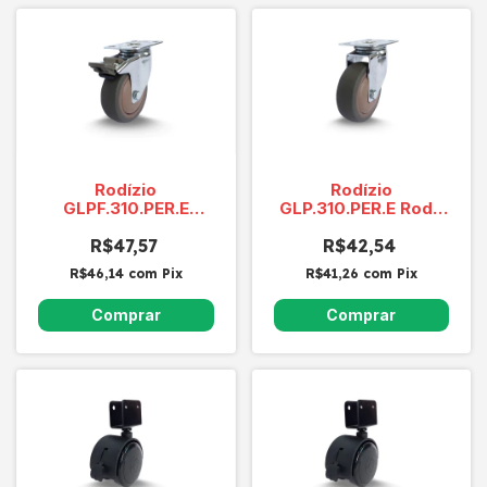
Rodízio
Rodízio
GLPF.310.PER.E
GLP.310.PER.E Roda
Macia Anti-Risco
Macia Anti-risco
Moderna
R$47,57
R$42,54
Moderna
R$46,14
com
Pix
R$41,26
com
Pix