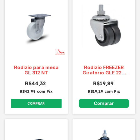
Rodízio para mesa
Rodizio FREEZER
GL 312 NT
Giratório GLE 220
Capacidade 80
R$44,32
R$19,89
Kg/roda
R$42,99
com
Pix
R$19,29
com
Pix
COMPRAR