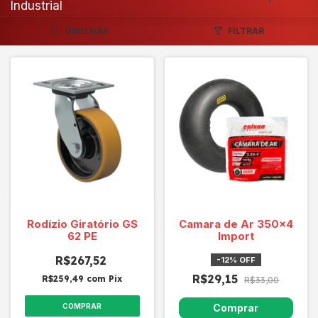
Industrial
ORDENAR
FILTRAR
Rodízio Giratório GS
Camara de Ar 350x4
62 PE
Import
R$267,52
-
12
%
OFF
R$29,15
R$259,49
com
Pix
R$33,00
COMPRAR