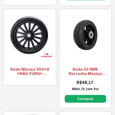
Roda Maciça 350x8
Roda 62 BME
*NÃO FURA*
Borracha Maciça
Carriola E Carrinhos
Capacidade 50 kg
De Carga
R$48,17
19mm(3/4") e
R$46,72
com
Pix
25mm(1")