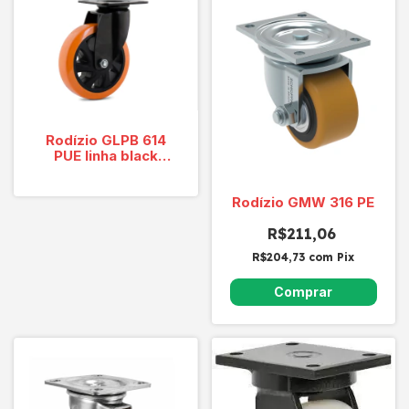
Rodízio GLPB 614
PUE linha black
giratório cap 200 KG
Rodízio GMW 316 PE
R$211,06
R$204,73
com
Pix