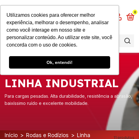
0
Utilizamos cookies para oferecer melhor
experiência, melhorar o desempenho, analisar
como você interage em nosso site e
personalizar conteúdo. Ao utilizar este site, você
concorda com o uso de cookies.
Ok, entendi!
LINHA INDUSTRIAL
Para cargas pesadas. Alta durabilidade, resistência a abrasão,
baixíssimo ruído e excelente mobilidade.
Início
>
Rodas e Rodízios
>
Linha
11 produtos