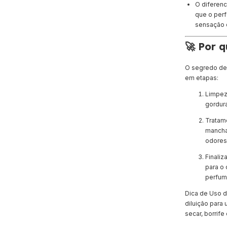
O diferenci
que o per
sensação 
🚀 Por q
O segredo de
em etapas:
Limpeza
gordura
Tratame
manchas
odores
Finaliz
para o 
perfum
Dica de Uso do
diluição para
secar, borrife