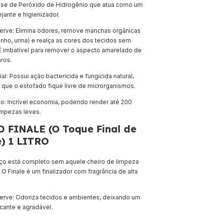
ase de Peróxido de Hidrogênio que atua como um
jante e higienizador.
erve: Elimina odores, remove manchas orgânicas
inho, urina) e realça as cores dos tecidos sem
É imbatível para remover o aspecto amarelado de
aros.
al: Possui ação bactericida e fungicida natural,
 que o estofado fique livre de microrganismos.
: Incrível economia, podendo render até 200
limpezas leves.
D FINALE (O Toque Final de
) 1 LITRO
ço está completo sem aquele cheiro de limpeza
 O Finale é um finalizador com fragrância de alta
erve: Odoriza tecidos e ambientes, deixando um
cante e agradável.