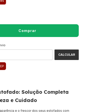
hes
CEP:
nvio
ALTERAR CEP
CALCULAR
CEP
 Estofado: Solução Completa
eza e Cuidado
aparência e o frescor dos seus estofados com