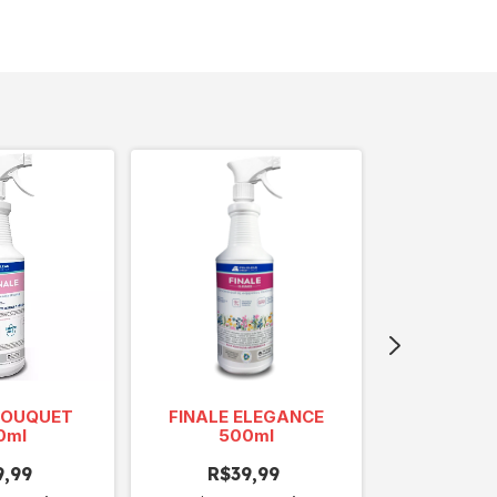
BOUQUET
FINALE ELEGANCE
FINALE G
0ml
500ml
"Cheiro d
9,99
R$39,99
R$39