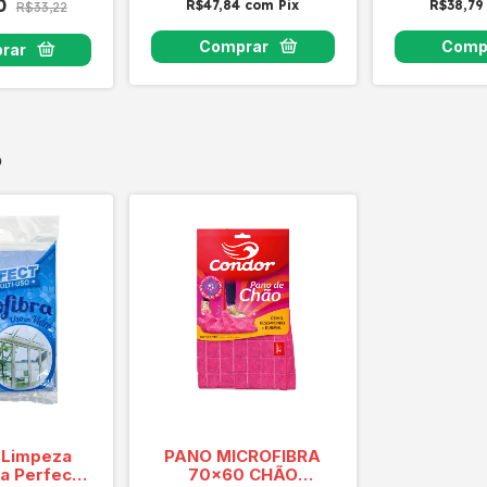
90
R$47,84
com
Pix
R$38,7
R$33,22
o
 Limpeza
PANO MICROFIBRA
ra Perfect
70x60 CHÃO