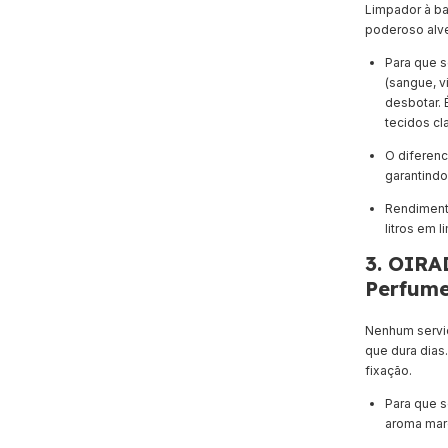
Limpador à b
poderoso alve
Para que s
(sangue, v
desbotar. 
tecidos cl
O diferenci
garantindo
Rendimento
litros em 
3. OIRA
Perfume
Nenhum servi
que dura dias.
fixação.
Para que s
aroma mar