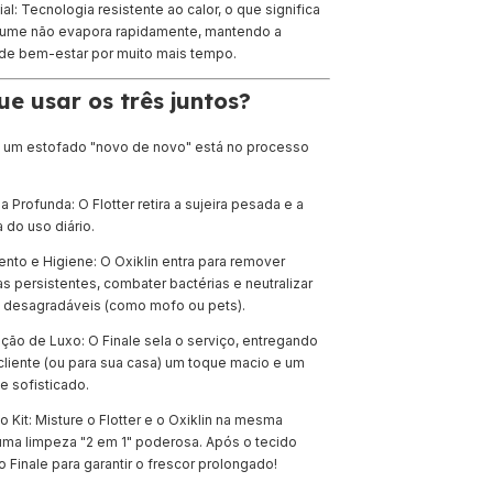
al: Tecnologia resistente ao calor, o que significa
fume não evapora rapidamente, mantendo a
de bem-estar por muito mais tempo.
ue usar os três juntos?
 um estofado "novo de novo" está no processo
 Profunda: O Flotter retira a sujeira pesada e a
 do uso diário.
nto e Higiene: O Oxiklin entra para remover
 persistentes, combater bactérias e neutralizar
 desagradáveis (como mofo ou pets).
ação de Luxo: O Finale sela o serviço, entregando
cliente (ou para sua casa) um toque macio e um
e sofisticado.
 Kit: Misture o Flotter e o Oxiklin na mesma
 uma limpeza "2 em 1" poderosa. Após o tecido
 o Finale para garantir o frescor prolongado!