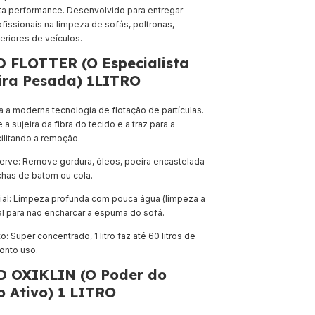
alta performance. Desenvolvido para entregar
fissionais na limpeza de sofás, poltronas,
eriores de veículos.
D FLOTTER (O Especialista
ira Pesada) 1LITRO
iza a moderna tecnologia de flotação de partículas.
a sujeira da fibra do tecido e a traz para a
cilitando a remoção.
erve: Remove gordura, óleos, poeira encastelada
has de batom ou cola.
ial: Limpeza profunda com pouca água (limpeza a
al para não encharcar a espuma do sofá.
: Super concentrado, 1 litro faz até 60 litros de
onto uso.
D OXIKLIN (O Poder do
o Ativo) 1 LITRO