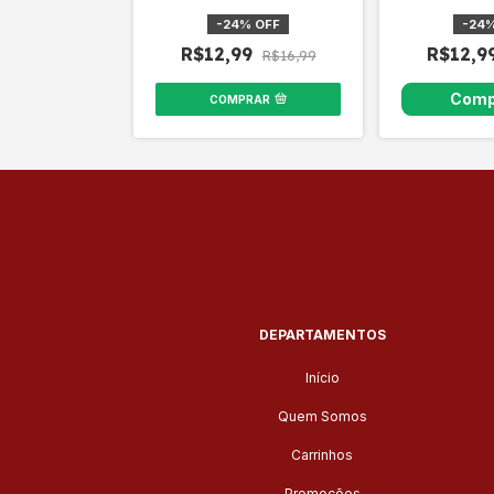
Perfect 40X40cm
Uso e
AZUL4
-
24
%
OFF
-
24
R$12,99
R$12,9
R$16,99
COMPRAR
DEPARTAMENTOS
Início
Quem Somos
Carrinhos
Promoções