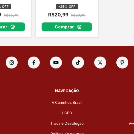
m Vidro
CONDOR
0X40cm
%
OFF
-
25
%
OFF
9
R$20,99
R$16,99
R$28,00
NAVEGAÇÃO
A Carrinhos Brasil
LGPD
Troca e Devolução
Av
Política de entrega