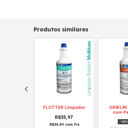
Produtos similares
LAM 500ml
FLOTTER Limpador
OXIKLIN
e Riqueza"
com P
R$35,97
9,99
-
10
R$34,89
com
Pix