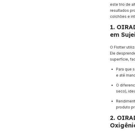
este trio de 
resultados pro
colchões e int
1. OIRA
em Suje
O Flotter util
Ele desprende 
superfície, fa
Para que s
e até manc
O diferenc
seco), ide
Rendimento
produto pr
2. OIRA
Oxigêni