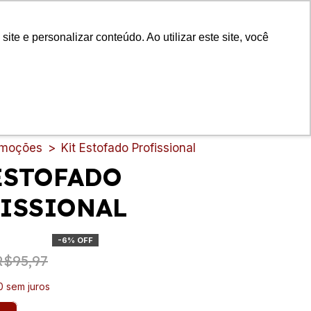
0
Olá!
Faça login
e e personalizar conteúdo. Ao utilizar este site, você
Ou cadastre-se
S
HOTELARIA
SUPERMERCADO
LIMPEZA GERAL
CO
omoções
>
Kit Estofado Profissional
ESTOFADO
ISSIONAL
-
6
%
OFF
R$95,97
0
sem juros