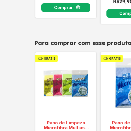
R$29,
9
com
Pix
Para comprar com esse produt
GRÁTIS
GRÁTIS
Pano de Limpeza
Pano de
Microfibra Multiúso
Microfib