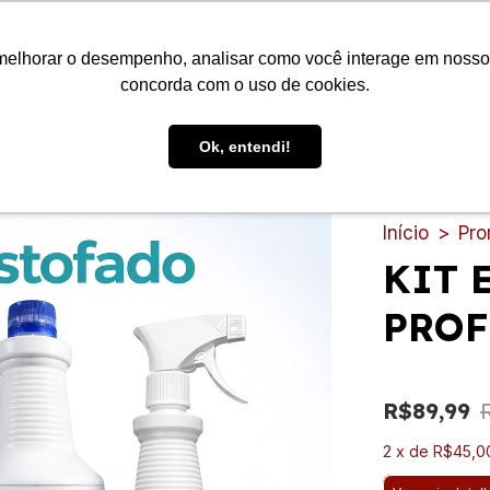
melhorar o desempenho, analisar como você interage em nosso sit
concorda com o uso de cookies.
Ok, entendi!
ES
RODAS E RODÍZIOS
PRODUTOS DE LIMPEZA
LIXEIRA
Início
>
Pr
KIT 
PROF
R$89,99
2
x
de
R$45,0