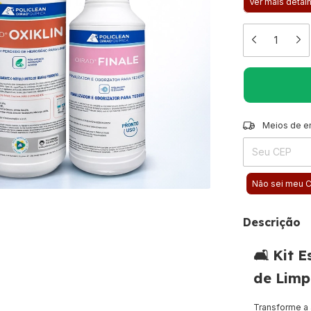
Ver mais detal
Entregas para o 
Meios de e
Não sei meu 
Descrição
🛋️ Kit
de Limp
Transforme a 