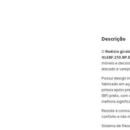
Descrição
O
Rodízio girat
GLEBF.210.BP.
móveis e decora
atacado e varejo
Possui design in
fabricado em aç
pintura epóxi p
(BP) preto, com 
melhora signifi
Resiste à corros
conforto e não m
Sistema de freio 