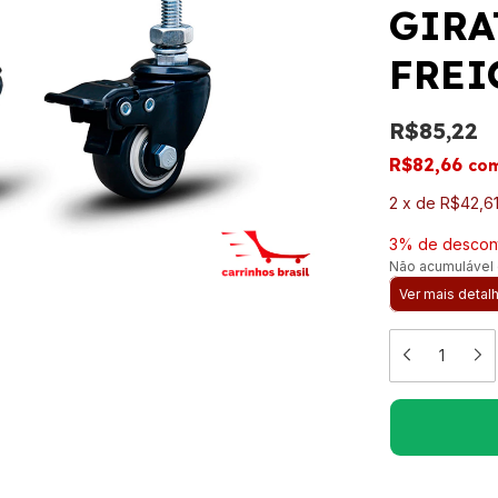
GIRA
FREI
R$85,22
R$82,66
co
2
x
de
R$42,6
3% de descon
Não acumulável
Ver mais detal
Meios de e
Entregas para o 