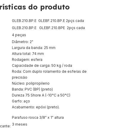
rísticas do produto
GLEB.210.BP.E GLEBF.210.BP.E 2pçs cada
GLEB.210.BP.E GLEBF.210.BPE 2pçs cada
4 peças
Diâmetro: 2"
Largura da banda: 25 mm
Altura total: 74 mm
Rodagem: esfera
Capacidade de carga: 50 kg / roda
Roda: Com duplo rolamento de esferas de
precisão
Núcleo: polipropileno
Banda: PVC (BP) (preto)
Dureza 75 Shore A (-10°C a 50°C)
Garfo: aço
Acabamento: epóxi (preto).
Parafuso rosca 3/8" x 1" altura
3 meses
icante: