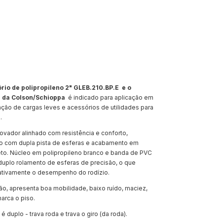
CALCULAR
ório de polipropileno 2" GLEB.210.BP.E e o
E da Colson/Schioppa
é indicado para aplicação em
ção de cargas leves e acessórios de utilidades para
.
ovador alinhado com resistência e conforto,
o com dupla pista de esferas e acabamento em
reto. Núcleo em polipropileno branco e banda de PVC
duplo rolamento de esferas de precisão, o que
cativamente o desempenho do rodízio.
ão, apresenta boa mobilidade, baixo ruído, maciez,
arca o piso.
é duplo - trava roda e trava o giro (da roda).