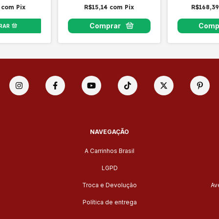
0
com
Pix
R$15,14
com
Pix
R$168,3
RAR
NAVEGAÇÃO
A Carrinhos Brasil
LGPD
Troca e Devolução
Av
Política de entrega