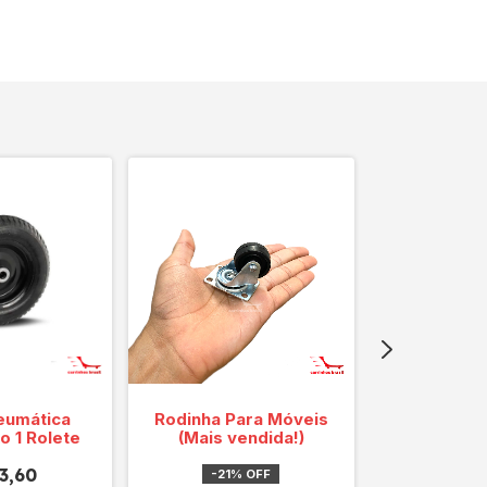
eumática
Rodinha Para Móveis
Rodízio
o 1 Rolete
(Mais vendida!)
Espiga G
3,60
-
21
%
OFF