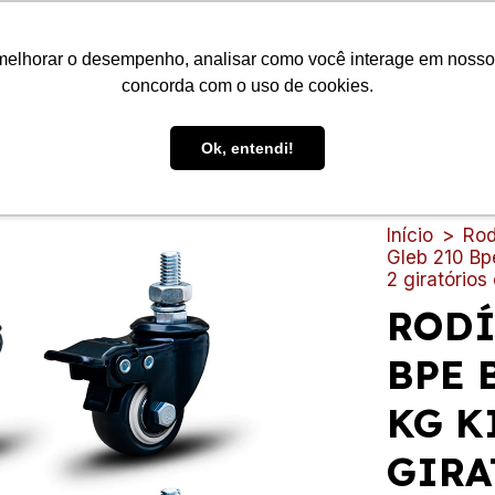
melhorar o desempenho, analisar como você interage em nosso sit
concorda com o uso de cookies.
Ok, entendi!
ES
RODAS E RODÍZIOS
PRODUTOS DE LIMPEZA
LIXEIRA
Início
>
Rod
Gleb 210 Bpe
2 giratórios
RODÍ
BPE 
KG KI
GIRA