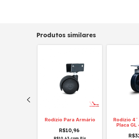
Produtos similares
REEZER GLE
Rodízio Para Armário
Rodízio 4
 Zamac -
Placa GL
a rosca
R$10,96
Sch
R$3
R$10,63
com
Pix