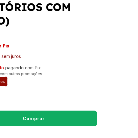
TÓRIOS COM
O)
m
Pix
1
sem juros
to
pagando com Pix
 com outras promoções
hes
nvio
CEP:
ALTERAR CEP