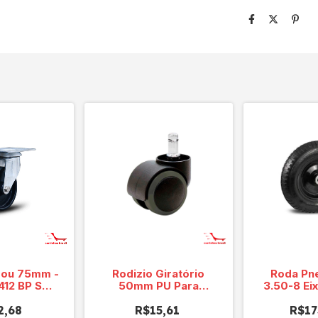
¨ ou 75mm -
Rodizio Giratório
Roda Pn
 412 BP SM
50mm PU Para
3.50-8 Eix
ioppa
Cadeira - NÃO RISCA
2,68
R$15,61
O PISO
R$17