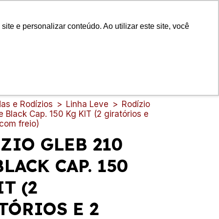
0
Olá!
Faça login
e e personalizar conteúdo. Ao utilizar este site, você
Ou cadastre-se
S
HOTELARIA
SUPERMERCADO
LIMPEZA GERAL
CO
as e Rodízios
>
Linha Leve
>
Rodízio
 Black Cap. 150 Kg KIT (2 giratórios e
 com freio)
ZIO GLEB 210
BLACK CAP. 150
T (2
TÓRIOS E 2