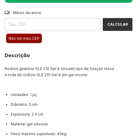
Entregas para o CEP:
Meios de envio
ALTERAR CEP
CALCULAR
Não sei meu CEP
Descrição
Rodízio giratório GLE 210 Gel é zincado tipo de fixação rosca
A roda do rodízio GLE 210 Gel é em gel incolor
Unidades: 1 pç
Diâmetro: 5 cm
Espessura: 2.4 cm
Material: gel silicone.
Peso máximo suportado: 40kg.