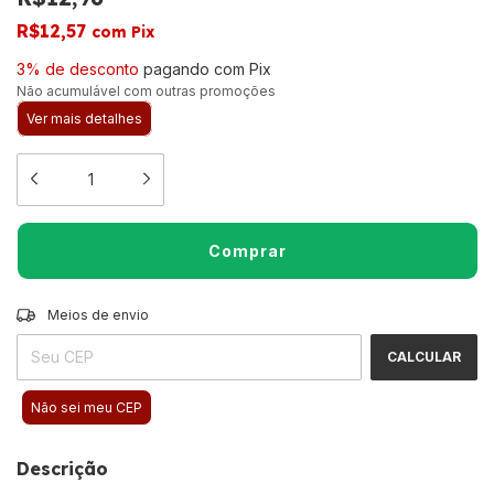
R$12,57
com
Pix
3% de desconto
pagando com Pix
Não acumulável com outras promoções
Ver mais detalhes
Entregas para o CEP:
Meios de envio
ALTERAR CEP
CALCULAR
Não sei meu CEP
Descrição