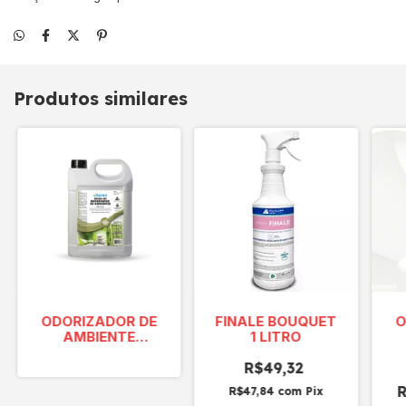
Produtos similares
ODORIZADOR DE
FINALE BOUQUET
O
AMBIENTE
1 LITRO
BAMBOO UND 5L
R$49,32
R$47,84
com
Pix