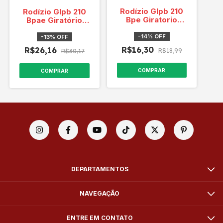
Rodízio Glpb 210
Rodízio Glpb 210
Bpe Giratorio
Bpae Giratório
Black série Onix
Black Cap. 50
Cap. 50 Kg
Kg/roda
-
14
%
OFF
-
13
%
OFF
R$16,30
R$26,16
R$18,99
R$30,17
COMPRAR
COMPRAR
DEPARTAMENTOS
NAVEGAÇÃO
ENTRE EM CONTATO