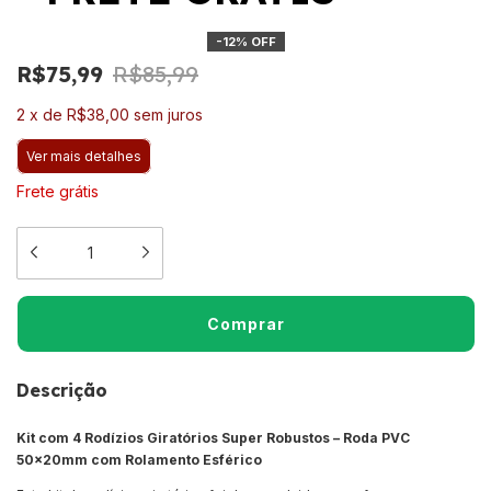
-
12
%
OFF
R$75,99
R$85,99
2
x
de
R$38,00
sem juros
Ver mais detalhes
Frete grátis
Descrição
Kit com 4 Rodízios Giratórios Super Robustos – Roda PVC
50x20mm com Rolamento Esférico